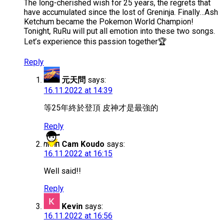
The long-cherished wish for 25 years, the regrets that
have accumulated since the lost of Greninja. Finally…Ash
Ketchum became the Pokemon World Champion!
Tonight, RuRu will put all emotion into these two songs.
Let’s experience this passion together🏆
Reply
元天問
says:
16.11.2022 at 14:39
等25年終於登頂 皮神才是最強的
Reply
Cam Koudo
says:
16.11.2022 at 16:15
Well said!!
Reply
Kevin
says:
16.11.2022 at 16:56