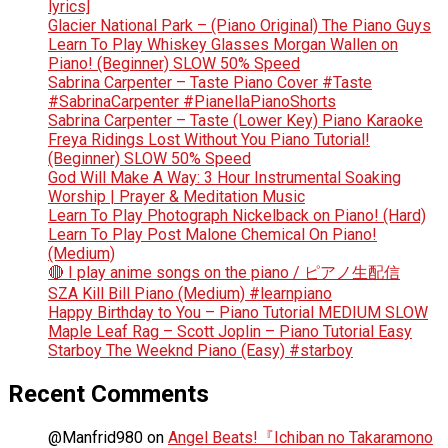
lyrics]
Glacier National Park – (Piano Original) The Piano Guys
Learn To Play Whiskey Glasses Morgan Wallen on
Piano! (Beginner) SLOW 50% Speed
Sabrina Carpenter – Taste Piano Cover #Taste
#SabrinaCarpenter #PianellaPianoShorts
Sabrina Carpenter – Taste (Lower Key) Piano Karaoke
Freya Ridings Lost Without You Piano Tutorial!
(Beginner) SLOW 50% Speed
God Will Make A Way: 3 Hour Instrumental Soaking
Worship | Prayer & Meditation Music
Learn To Play Photograph Nickelback on Piano! (Hard)
Learn To Play Post Malone Chemical On Piano!
(Medium)
🔴 I play anime songs on the piano / ピアノ生配信
SZA Kill Bill Piano (Medium) #learnpiano
Happy Birthday to You – Piano Tutorial MEDIUM SLOW
Maple Leaf Rag – Scott Joplin – Piano Tutorial Easy
Starboy The Weeknd Piano (Easy) #starboy
Recent Comments
@Manfrid980
on
Angel Beats!『Ichiban no Takaramono