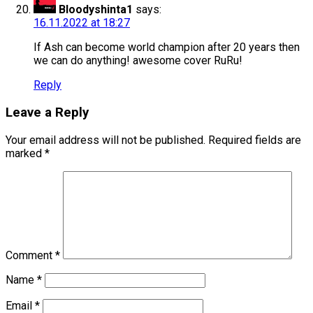
Bloodyshinta1
says:
16.11.2022 at 18:27
If Ash can become world champion after 20 years then
we can do anything! awesome cover RuRu!
Reply
Leave a Reply
Your email address will not be published.
Required fields are
marked
*
Comment
*
Name
*
Email
*