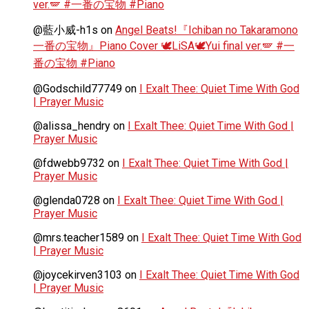
ver.🪽 #一番の宝物 #Piano
@藍小威-h1s
on
Angel Beats!『Ichiban no Takaramono
一番の宝物』Piano Cover 🕊️LiSA🕊️Yui final ver.🪽 #一
番の宝物 #Piano
@Godschild77749
on
I Exalt Thee: Quiet Time With God
| Prayer Music
@alissa_hendry
on
I Exalt Thee: Quiet Time With God |
Prayer Music
@fdwebb9732
on
I Exalt Thee: Quiet Time With God |
Prayer Music
@glenda0728
on
I Exalt Thee: Quiet Time With God |
Prayer Music
@mrs.teacher1589
on
I Exalt Thee: Quiet Time With God
| Prayer Music
@joycekirven3103
on
I Exalt Thee: Quiet Time With God
| Prayer Music