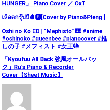
HUNGER」 Piano Cover ／ OxT
เลือดกรุ๊ปบี🩸🅱️[Cover by Piano&Pleng ]
Oshi no Ko ED | “Mephisto” 🎹 #anime
#oshinoko #queenbee #pianocover #推
しの子 #メフィスト #女王蜂
「Kyoufuu All Back 強風オールバッ
ク」Ru’s Piano & Recorder
Cover【Sheet Music】