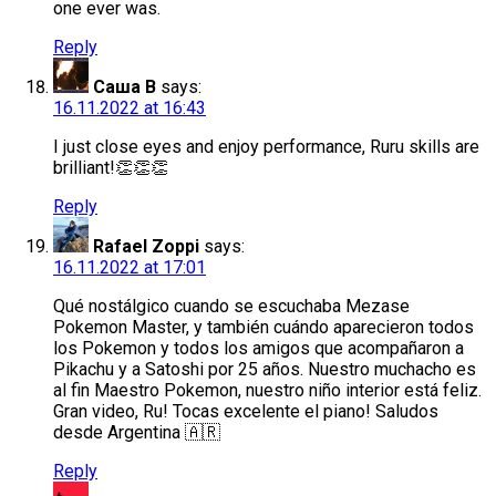
one ever was.
Reply
Саша В
says:
16.11.2022 at 16:43
I just close eyes and enjoy performance, Ruru skills are
brilliant!👏👏👏
Reply
Rafael Zoppi
says:
16.11.2022 at 17:01
Qué nostálgico cuando se escuchaba Mezase
Pokemon Master, y también cuándo aparecieron todos
los Pokemon y todos los amigos que acompañaron a
Pikachu y a Satoshi por 25 años. Nuestro muchacho es
al fin Maestro Pokemon, nuestro niño interior está feliz.
Gran video, Ru! Tocas excelente el piano! Saludos
desde Argentina 🇦🇷
Reply