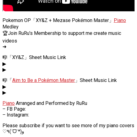
Pokemon OP「XY&Z + Mezase Pokémon Master」
Piano
Medley
🏆Join RuRu's Membership to support me create music
videos
➜
🎼「XY&Z」Sheet Music Link
▶
▶
🎼「
Aim to Be a Pokémon Master
」Sheet Music Link
▶
▶
Piano
Arranged and Performed by RuRu
– FB Page:
– Instagram:
Please subscribe if you want to see more of my piano covers
♡٩(ˊᗜˋ*)و