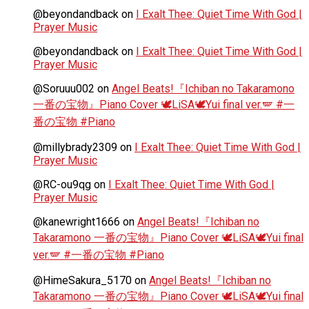
@beyondandback
on
I Exalt Thee: Quiet Time With God |
Prayer Music
@beyondandback
on
I Exalt Thee: Quiet Time With God |
Prayer Music
@Soruuu002
on
Angel Beats!『Ichiban no Takaramono
一番の宝物』Piano Cover 🕊️LiSA🕊️Yui final ver.🪽 #一
番の宝物 #Piano
@millybrady2309
on
I Exalt Thee: Quiet Time With God |
Prayer Music
@RC-ou9qg
on
I Exalt Thee: Quiet Time With God |
Prayer Music
@kanewright1666
on
Angel Beats!『Ichiban no
Takaramono 一番の宝物』Piano Cover 🕊️LiSA🕊️Yui final
ver.🪽 #一番の宝物 #Piano
@HimeSakura_5170
on
Angel Beats!『Ichiban no
Takaramono 一番の宝物』Piano Cover 🕊️LiSA🕊️Yui final