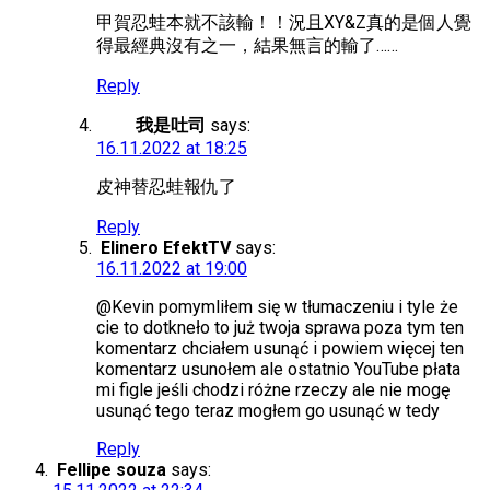
甲賀忍蛙本就不該輸！！況且XY&Z真的是個人覺
得最經典沒有之一，結果無言的輸了……
Reply
我是吐司
says:
16.11.2022 at 18:25
皮神替忍蛙報仇了
Reply
Elinero EfektTV
says:
16.11.2022 at 19:00
@Kevin pomymliłem się w tłumaczeniu i tyle że
cie to dotkneło to już twoja sprawa poza tym ten
komentarz chciałem usunąć i powiem więcej ten
komentarz usunołem ale ostatnio YouTube płata
mi figle jeśli chodzi różne rzeczy ale nie mogę
usunąć tego teraz mogłem go usunąć w tedy
Reply
Fellipe souza
says: