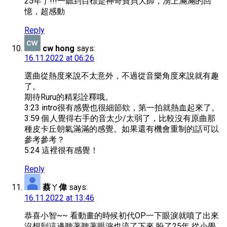
25年了!!!一聽到目標是神奇寶貝大師，湧上滿滿的回
憶，超感動
Reply
cw hong
says:
16.11.2022 at 06:26
選曲從熱度來說不太意外，不過從音樂角度來說就有趣
了。
期待Ruru的精彩詮釋哦。
3:23 intro很有感覺也很細節欸，第一拍就熱血起來了。
3:59 個人覺得右手的音太少/太弱了，比較沒有原曲那
種皮卡丘朝氣滿滿的感覺。如果還有機會重制的話可以
參考參考？
5:24 這裡很有感覺！
Reply
蔡ㄚ偉
says:
16.11.2022 at 13:46
恭喜小智~~ 看動畫的時候初代OP一下眼淚就噴了出來
沒想到這邊聽著聽著眼淚也流了下來 盼了25年 從小學