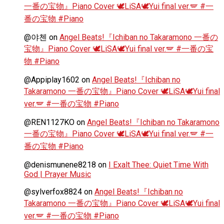
一番の宝物』Piano Cover 🕊️LiSA🕊️Yui final ver.🪽 #一
番の宝物 #Piano
@야첸
on
Angel Beats!『Ichiban no Takaramono 一番の
宝物』Piano Cover 🕊️LiSA🕊️Yui final ver.🪽 #一番の宝
物 #Piano
@Appiplay1602
on
Angel Beats!『Ichiban no
Takaramono 一番の宝物』Piano Cover 🕊️LiSA🕊️Yui final
ver.🪽 #一番の宝物 #Piano
@REN1127KO
on
Angel Beats!『Ichiban no Takaramono
一番の宝物』Piano Cover 🕊️LiSA🕊️Yui final ver.🪽 #一
番の宝物 #Piano
@denismunene8218
on
I Exalt Thee: Quiet Time With
God | Prayer Music
@sylverfox8824
on
Angel Beats!『Ichiban no
Takaramono 一番の宝物』Piano Cover 🕊️LiSA🕊️Yui final
ver.🪽 #一番の宝物 #Piano