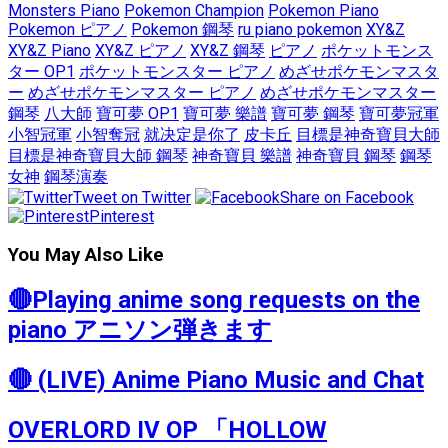
Monsters Piano
Pokemon Champion
Pokemon Piano
Pokemon ピアノ
Pokemon 鋼琴
ru piano pokemon
XY&Z
XY&Z Piano
XY&Z ピアノ
XY&Z 鋼琴
ピアノ
ポケットモンス
ター OP1
ポケットモンスター ピアノ
めざせポケモンマスタ
ー
めざせポケモンマスター ピアノ
めざせポケモンマスター
鋼琴
八大師
寶可夢 OP1
寶可夢 樂譜
寶可夢 鋼琴
寶可夢冠軍
小智冠軍
小智奪冠
就决定是你了
皮卡丘
目標是神奇寶貝大師
目標是神奇寶貝大師 鋼琴
神奇寶貝 樂譜
神奇寶貝 鋼琴
鋼琴
女神
鋼琴演奏
Tweet on Twitter
Share on Facebook
Pinterest
You May Also Like
🔴Playing anime song requests on the
piano アニソン弾きます
🔴 (LIVE) Anime Piano Music and Chat
OVERLORD IV OP 「HOLLOW