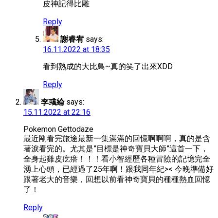
皮神記得比雕
Reply
謝睿宥
says:
16.11.2022 at 18:35
看到熟成的大比鳥~真的笑了出來XDD
Reply
李彧綸
says:
15.11.2022 at 22:16
Pokemon Gettodaze
最近剛看完旅途最新一集滿滿的回憶啊啊啊，真的是含
著淚看完的。尤其是”目標是神奇寶貝大師”這首一下，
全身起雞皮疙瘩！！！看小智經歷各種冒險的記憶完全
湧上心頭，已經過了25年啊！跟我同年紀>< 今晚準備好
跟著老大的音樂，回想以前看神奇寶貝的種種熱血回憶
了！
Reply