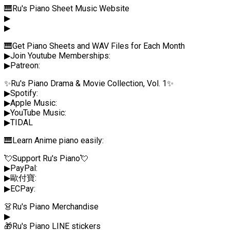
🎹Ru's Piano Sheet Music Website
▶
▶
🎹Get Piano Sheets and WAV Files for Each Month
▶Join Youtube Memberships:
▶Patreon:
✨Ru's Piano Drama & Movie Collection, Vol. 1✨
▶Spotify:
▶Apple Music:
▶YouTube Music:
▶TIDAL
🎹Learn Anime piano easily:
💘Support Ru's Piano💘
▶PayPal:
▶歐付寶:
▶ECPay:
👗Ru's Piano Merchandise
▶
🎁Ru's Piano LINE stickers