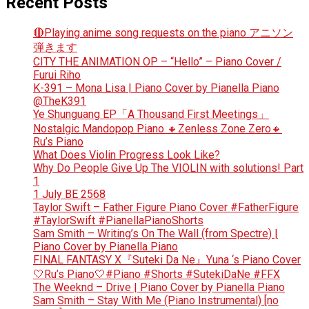
Recent Posts
🔴Playing anime song requests on the piano アニソン
弾きます
CITY THE ANIMATION OP – “Hello” – Piano Cover /
Furui Riho
K-391 – Mona Lisa | Piano Cover by Pianella Piano
@TheK391
Ye Shunguang EP「A Thousand First Meetings」
Nostalgic Mandopop Piano 🔸Zenless Zone Zero🔸
Ru’s Piano
What Does Violin Progress Look Like?
Why Do People Give Up The VIOLIN with solutions! Part
1
1 July BE 2568
Taylor Swift – Father Figure Piano Cover #FatherFigure
#TaylorSwift #PianellaPianoShorts
Sam Smith – Writing’s On The Wall (from Spectre) |
Piano Cover by Pianella Piano
FINAL FANTASY X『Suteki Da Ne』Yuna ‘s Piano Cover
🤍Ru’s Piano🤍#Piano #Shorts #SutekiDaNe #FFX
The Weeknd – Drive | Piano Cover by Pianella Piano
Sam Smith – Stay With Me (Piano Instrumental) [no