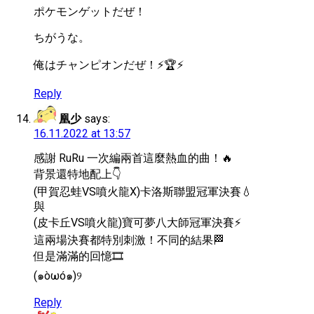
ポケモンゲットだぜ！
ちがうな。
俺はチャンピオンだぜ！⚡️🏆⚡️
Reply
凰少
says:
16.11.2022 at 13:57
感謝 RuRu 一次編兩首這麼熱血的曲！🔥
背景還特地配上👇
(甲賀忍蛙VS噴火龍X)卡洛斯聯盟冠軍決賽💧
與
(皮卡丘VS噴火龍)寶可夢八大師冠軍決賽⚡️
這兩場決賽都特別刺激！不同的結果🏁
但是滿滿的回憶🎞
(๑òωó๑)୨
Reply