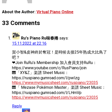
About the Author:
Virtual Piano Online
33 Comments
Ru's Piano Ru味春捲
says:
15.11.2022 at 22:16
賀小智&皮神終於奪冠！是時候去接25年熟成大比鳥了
吧？
❤Join RuRu’s Membership 加入會員支持RuRu：
https://www.youtube.com/c/RusPiano/join
🎹「XY&Z」楽譜 Sheet Music：
https://ruspiano.gumroad.com/l/pwIzg
https://www.mymusicsheet.com/ruspiano/23035
🎹「 Mezase Pokémon Master」楽譜 Sheet Music：
https://ruspiano.gumroad.com/l/LHmVp
https://www.mymusicsheet.com/ruspiano/23035
Reply